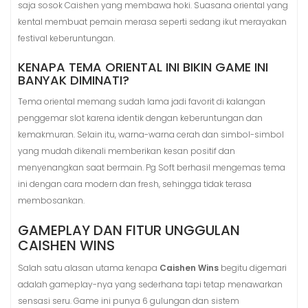
saja sosok Caishen yang membawa hoki. Suasana oriental yang
kental membuat pemain merasa seperti sedang ikut merayakan
festival keberuntungan.
KENAPA TEMA ORIENTAL INI BIKIN GAME INI
BANYAK DIMINATI?
Tema oriental memang sudah lama jadi favorit di kalangan
penggemar slot karena identik dengan keberuntungan dan
kemakmuran. Selain itu, warna-warna cerah dan simbol-simbol
yang mudah dikenali memberikan kesan positif dan
menyenangkan saat bermain. Pg Soft berhasil mengemas tema
ini dengan cara modern dan fresh, sehingga tidak terasa
membosankan.
GAMEPLAY DAN FITUR UNGGULAN
CAISHEN WINS
Salah satu alasan utama kenapa
Caishen Wins
begitu digemari
adalah gameplay-nya yang sederhana tapi tetap menawarkan
sensasi seru. Game ini punya 6 gulungan dan sistem