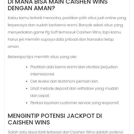
DI MANA BISA MAIN CAISHEN WINS
DENGAN AMAN?
Kalau kamu tertarik mencoba, pastikan pilih situs judi online yang
terpercaya dan sudah berlisensi resmi. Banyak sekali situs yang
menyediakan game Pg Soft termasuk Caishen Wins, tapi kamu
harus jeli memilih supaya data pribadi dan transaksi tetap
aman.
Beberapa tips memilih situs yang oke:
Pastikan ada lisensi resmi dari otoritas perjudian
internasional.
Cek review dan testimoni pemain lain.
Lihat metode deposit dan withdraw yang mudah
dan cepat.
Periksa layanan customer service yang responsif.
MENGINTIP POTENSI JACKPOT DI
CAISHEN WINS
Salah satu daya tarik terbesar dari Caishen Wins adalah potensi