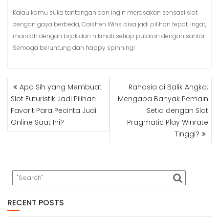
Kalau kamu suka tantangan dan ingin merasakan sensasi slot
dengan gaya berbeda, Caishen Wins bisa jadi pilihan tepat. Ingat,
mainlah dengan bijak dan nikmati setiap putaran dengan santai.
Semoga beruntung dan happy spinning!
POST
Apa Sih yang Membuat
Rahasia di Balik Angka:
NAVIGATION
Slot Futuristik Jadi Pilihan
Mengapa Banyak Pemain
Favorit Para Pecinta Judi
Setia dengan Slot
Online Saat Ini?
Pragmatic Play Winrate
Tinggi?
RECENT POSTS