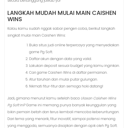
secara bertanggung jawab ya!
LANGKAH MUDAH MULAI MAIN CAISHEN
WINS
Kalau kamu sudah nggak sabar pengen coba, berikut langkah
singkat mulai main Caishen Wins:
Buka situs judi online terpercaya yang menyediakan
game Pg Soft.
Daftar akun dengan data yang valid.
Lakukan deposit sesuai budget yang kamu inginkan.
Cari game Caishen Wins di daftar permainan.
Atur taruhan dan mulai putar gulungan.
Nikmati fitur-fitur dan semoga hoki datang!
Jadi, gimana menurut kamu setelah baca
Ulasan Caishen Wins
Pg Soft
ini? Game ini memang punya banyak keunggulan yang
bikin pemain betah dan terus kembali mencoba keberuntungan.
Dari tema yang menarik, fitur inovatif, sampai potensi menang
yang menggoda, semuanya disajikan dengan apik oleh Pg Soft.