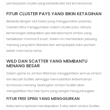
pembayaran cluster yang berbeda dari slot konvensional.
FITUR CLUSTER PAYS YANG BIKIN KETAGIHAN
Berbeda dengan slot biasa yang menggunakan paylines,
Caishen Wins menggunakan sistem cluster pays. Artinya,
kemenangan didapatkan jika ada kelompok simbol yang
berdekatan minimal 5 buah. Sistem ini memberikan peluang
menang yang lebih fleksibel dan sering terjadi, bikin pemain
betah main lama-lama.
WILD DAN SCATTER YANG MEMBANTU
MENANG BESAR
Dalam game ini, simbol Wild bisa menggantikan semua simbol
lain kecuali Scatter, sehingga memudahkan terbentuknya
kombinasi menang. Sedangkan simbol Scatter akan
mengaktifkan fitur Free Spins yang sangat menguntungkan.
FITUR FREE SPINS YANG MENGGIURKAN
Kalau kamu berhasil mendapatkan 3 atau lebih simbol Scatter,