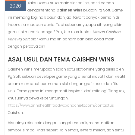
Kalau kamu suka main slot online, pasti pernah
2026
dengar tentang
Caishen Wins
buatan Pg Soft. Game
ini memang lagi naik daun dan jadi favorit banyak pemain di
Indonesia maupun dunia. Tapi sebenarnya, apa sih yang bikin
game ini menarik banget? Yuk, kita ulas tuntas
Ulasan Caishen
Wins Pg Soft
biar kamu makin paham dan bisa coba main
dengan percaya diri!
ASAL USUL DAN TEMA CAISHEN WINS
Caishen Wins merupakan salah satu slot online yang dirilis oleh
Pg Soft, sebuah developer game yang dikenal inovatif dan kreatif
dalam membuat permainan slot dengan grafis kece dan fitur
unik. Tema game ini mengambil inspirasi dari mitologi Tiongkok,
khususnya dewa keberuntungan,
https://www.annshealthfoodwaxahachietx.com/contactus
Caishen.
Visualnya didesain dengan sangat menarik, menampilkan
simbol-simbol khas seperti koin emas, lentera merah, dan tentu