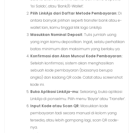
‘Isi Saldo’, atau ‘Bank/E-Wallet’.
Pilih LinkAja dari Daftar Metode Pembayaran:
Di
antara banyak pilihan seperti transfer bank atau e-
wallet lain, kamu tinggal klik logo LinkAja.
Masukkan Nominal Deposit:
Tulis jumlah uang
yang ingin kamu depositkan. Ingat, selalu perhatikan
batas minimum dan maksimum yang berlaku ya.
Konfirmasi dan Akan Muncul Kode Pembayaran:
Setelah konfirmasi, sistem akan menghasilkan
sebuah kode pembayaran (biasanya berupa
angka) dan kadang QR code. Catat atau screenshot
kode ini.
Buka Aplikasi LinkAja-mu:
Sekarang, buka aplikasi
LinkAja di ponselmu. Pilih menu ‘Bayar’ atau ‘Transfer’.
Input Kode atau Scan QR:
Masukkan kode
pembayaran tadi secara manual di kolom yang
tersedia, atau lebih gampang lagi, scan QR code-
nya.