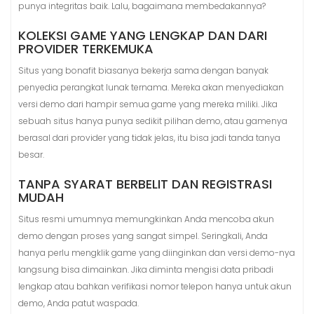
punya integritas baik. Lalu, bagaimana membedakannya?
KOLEKSI GAME YANG LENGKAP DAN DARI
PROVIDER TERKEMUKA
Situs yang bonafit biasanya bekerja sama dengan banyak
penyedia perangkat lunak ternama. Mereka akan menyediakan
versi demo dari hampir semua game yang mereka miliki. Jika
sebuah situs hanya punya sedikit pilihan demo, atau gamenya
berasal dari provider yang tidak jelas, itu bisa jadi tanda tanya
besar.
TANPA SYARAT BERBELIT DAN REGISTRASI
MUDAH
Situs resmi umumnya memungkinkan Anda mencoba akun
demo dengan proses yang sangat simpel. Seringkali, Anda
hanya perlu mengklik game yang diinginkan dan versi demo-nya
langsung bisa dimainkan. Jika diminta mengisi data pribadi
lengkap atau bahkan verifikasi nomor telepon hanya untuk akun
demo, Anda patut waspada.