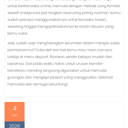
untuk bertransaksi online, memulai dengan metode yang familiar
seperti LinkAja bisa jadi langkah awal yang paling nyaman. Kamu
sudah percaya menggunakannya untuk transaksi harian,
sekarang tinggal mengaplikasikannya ke ranah hiburan yang
kamu sukai.
Jadi, sudah siap menghilangkan kerumitan dalam mengisi saldo
permainanmu? Coba deh lain kali kamu mau main, cari opsi
LinkAja di menu deposit. Rasakan sendiri betapa mudah dan
cepatnya. Dari pada waktu habis untuk urusan transfer-
transferan, mending langsung digunakan untuk memutar
gulungan dan mengejar jackpot yang menggiurkan. Selamat
mencoba dan semoga beruntung!…
4
Jun
2026