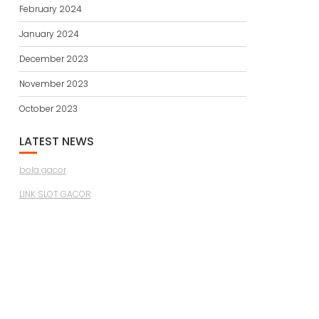
February 2024
January 2024
December 2023
November 2023
October 2023
LATEST NEWS
bola gacor
LINK SLOT GACOR