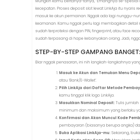
Mungkin kamu bertanya-tanya, “Emangnya se-spesial it
kecepatan. Proses deposit slot lewat LinkAja itu nyaris 
masuk ke akun permainan. Nggak ada lagi nunggu-nungg
keamanan. Kamu nggak perlu lagi membagikan detail re
sudah terproteksi dengan PIN, fingerprint, atau face rec
sudah terpasang di hape kebanyakan orang. Jadi, nggak 
STEP-BY-STEP GAMPANG BANGET: 
Biar nggak penasaran, ini nih langkah-langkahnya yang
Masuk ke Akun dan Temukan Menu Depo
atau ‘Bank/E-Wallet’.
Pilih LinkAja dari Daftar Metode Pemba
kamu tinggal klik logo LinkAja.
Masukkan Nominal Deposit:
Tulis jumlah 
minimum dan maksimum yang berlaku ya
Konfirmasi dan Akan Muncul Kode Pem
pembayaran (biasanya berupa angka) dan 
Buka Aplikasi LinkAja-mu:
Sekarang, buka a