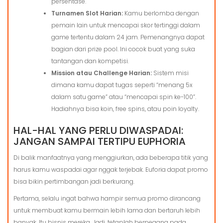
persentase.
Turnamen Slot Harian:
Kamu berlomba dengan
pemain lain untuk mencapai skor tertinggi dalam
game tertentu dalam 24 jam. Pemenangnya dapat
bagian dari prize pool. Ini cocok buat yang suka
tantangan dan kompetisi.
Mission atau Challenge Harian:
Sistem misi
dimana kamu dapat tugas seperti “menang 5x
dalam satu game” atau “mencapai spin ke-100”.
Hadiahnya bisa koin, free spins, atau poin loyalty.
HAL-HAL YANG PERLU DIWASPADAI:
JANGAN SAMPAI TERTIPU EUPHORIA
Di balik manfaatnya yang menggiurkan, ada beberapa titik yang
harus kamu waspadai agar nggak terjebak. Euforia dapat promo
bisa bikin pertimbangan jadi berkurang.
Pertama, selalu ingat bahwa hampir semua promo dirancang
untuk membuat kamu bermain lebih lama dan bertaruh lebih
banyak. Itu bisnis mereka. Jadi, tetaplah berpegang pada