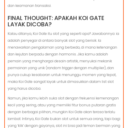
dan keamanan transaksi.
FINAL THOUGHT: APAKAH KOI GATE
LAYAK DICOBA?
Kalau ditanya, Koi Gate itu slot yang seperti apa? Jawabannya: ia
adalah penyegar di antara banyak slot yang berisik. Ia
menawarkan pengalaman yang berbeda, di mana ketenangan
dan kejutan berpadu dengan harmonis. Jika kamu adalah
pemain yang menghargai desain artistik, menyukai mekanik
permainan yang unik (random trigger dengan multiplier), dan
punya cukup kesabaran untuk menunggu momen yang tepat,
maka Koi Gate sangat layak untuk dimasukkan dalam list slot
yang harus dicoba.
Namun, jika kamu lebih suka slot dengan frekuensi kemenangan
kecil yang sering, atau yang memiliki fitur bonus putaran gratis
dengan berbagai pilihan, mungkin Koi Gate akan terasa terlalu
lambat. Intinya, Koi Gate bukan slot untuk semua orang, tapi bagi
yang ‘klik’ dengan gayanya, slot ini bisa jadi teman bermain yang