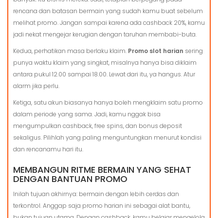
rencana dan batasan bermain yang sudah kamu buat sebelum
melihat promo. Jangan sampai karena ada cashback 20%, kamu
jadi nekat mengejar kerugian dengan taruhan membabi-buta.
Kedua, perhatikan masa berlaku klaim.
Promo slot harian
sering
punya waktu klaim yang singkat, misalnya hanya bisa diklaim
antara pukul 12.00 sampai 18.00. Lewat dari itu, ya hangus. Atur
alarm jika perlu.
Ketiga, satu akun biasanya hanya boleh mengklaim satu promo
dalam periode yang sama. Jadi, kamu nggak bisa
mengumpulkan cashback, free spins, dan bonus deposit
sekaligus. Pilihlah yang paling menguntungkan menurut kondisi
dan rencanamu hari itu.
MEMBANGUN RITME BERMAIN YANG SEHAT
DENGAN BANTUAN PROMO
Inilah tujuan akhirnya: bermain dengan lebih cerdas dan
terkontrol. Anggap saja promo harian ini sebagai alat bantu,
bukan tujuan utama. Dengan cashback, kamu belajar mengelola