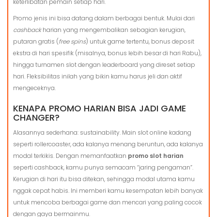
keterlibatan pemain setiap hari.
Promo jenis ini bisa datang dalam berbagai bentuk. Mulai dari
cashback
harian yang mengembalikan sebagian kerugian,
putaran gratis (
free spins
) untuk game tertentu, bonus deposit
ekstra di hari spesifik (misalnya, bonus lebih besar di hari Rabu),
hingga turnamen slot dengan leaderboard yang direset setiap
hari. Fleksibilitas inilah yang bikin kamu harus jeli dan aktif
mengeceknya.
KENAPA PROMO HARIAN BISA JADI GAME
CHANGER?
Alasannya sederhana: sustainability. Main slot online kadang
seperti rollercoaster, ada kalanya menang beruntun, ada kalanya
modal terkikis. Dengan memanfaatkan
promo slot harian
seperti cashback, kamu punya semacam “jaring pengaman”.
Kerugian di hari itu bisa ditekan, sehingga modal utama kamu
nggak cepat habis. Ini memberi kamu kesempatan lebih banyak
untuk mencoba berbagai game dan mencari yang paling cocok
dengan gaya bermainmu.