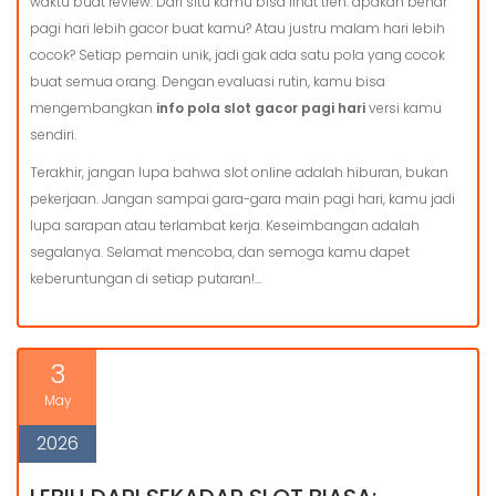
waktu buat review. Dari situ kamu bisa lihat tren: apakah benar
pagi hari lebih gacor buat kamu? Atau justru malam hari lebih
cocok? Setiap pemain unik, jadi gak ada satu pola yang cocok
buat semua orang. Dengan evaluasi rutin, kamu bisa
mengembangkan
info pola slot gacor pagi hari
versi kamu
sendiri.
Terakhir, jangan lupa bahwa slot online adalah hiburan, bukan
pekerjaan. Jangan sampai gara-gara main pagi hari, kamu jadi
lupa sarapan atau terlambat kerja. Keseimbangan adalah
segalanya. Selamat mencoba, dan semoga kamu dapet
keberuntungan di setiap putaran!…
3
May
2026