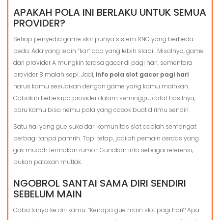
APAKAH POLA INI BERLAKU UNTUK SEMUA
PROVIDER?
Setiap penyedia game slot punya sistem RNG yang berbeda-
beda. Ada yang lebih “liar” ada yang lebih stabil. Misalnya, game
dari provider A mungkin terasa gacor di pagi hari, sementara
provider B malah sepi. Jadi,
info pola slot gacor pagi hari
harus kamu sesuaikan dengan game yang kamu mainkan.
Cobalah beberapa provider dalam seminggu, catat hasilnya,
baru kamu bisa nemu pola yang cocok buat dirimu sendiri.
Satu hal yang gue suka dari komunitas slot adalah semangat
berbagi tanpa pamrih. Tapi tetap, jadilah pemain cerdas yang
gak mudah termakan rumor. Gunakan info sebagai referensi,
bukan patokan mutlak.
NGOBROL SANTAI SAMA DIRI SENDIRI
SEBELUM MAIN
Coba tanya ke diri kamu: “Kenapa gue main slot pagi hari? Apa