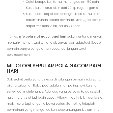
Catat berapa kali kamu menang dalam 50 spin.
Kalau kalah terus lebih dari 20 spin, ganti game.
Kalau udah dapet kemenangan kecil, kamu bisa
naikin taruhan secara bertahap. Misal,
gsc11
setelah
dapet free spin 2 kali, naikin 2x lipat.
Intinya,
info pola slot gacor pagi hari
bukan tentang menyalin
mentah-mentah, tapi tentang observasi dan adaptasi. Setiap
pemain punya pengalaman beda, jadi jangan takut
bereksperimen.
MITOLOGI SEPUTAR POLA GACOR PAGI
HARI
Gak sedikit cerita yang beredar di kalangan pemain. Ada yang
bilang kalau hari Rabu pagi adalah hari paling hoki, karena
server lagi maintenance. Ada juga yang percaya kalau setelah
hujan turun, slot jadi lebih gacor. Mitos-mitos ini bikin dunia slot
makin seru, tapi jangan dibawa serius. Gambling tetaplah
permainan yang mengandalkan keberuntungan, bukan ilmu