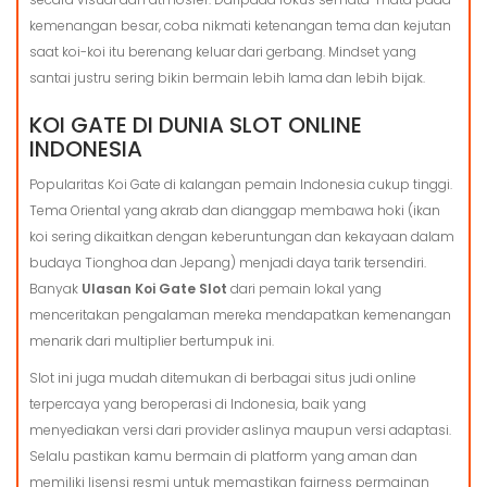
kemenangan besar, coba nikmati ketenangan tema dan kejutan
saat koi-koi itu berenang keluar dari gerbang. Mindset yang
santai justru sering bikin bermain lebih lama dan lebih bijak.
KOI GATE DI DUNIA SLOT ONLINE
INDONESIA
Popularitas Koi Gate di kalangan pemain Indonesia cukup tinggi.
Tema Oriental yang akrab dan dianggap membawa hoki (ikan
koi sering dikaitkan dengan keberuntungan dan kekayaan dalam
budaya Tionghoa dan Jepang) menjadi daya tarik tersendiri.
Banyak
Ulasan Koi Gate Slot
dari pemain lokal yang
menceritakan pengalaman mereka mendapatkan kemenangan
menarik dari multiplier bertumpuk ini.
Slot ini juga mudah ditemukan di berbagai situs judi online
terpercaya yang beroperasi di Indonesia, baik yang
menyediakan versi dari provider aslinya maupun versi adaptasi.
Selalu pastikan kamu bermain di platform yang aman dan
memiliki lisensi resmi untuk memastikan fairness permainan