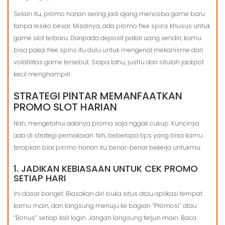
Selain itu, promo harian sering jadi ajang mencoba game baru
tanpa resiko besar. Misalnya, ada promo free spins khusus untuk
game slot terbaru. Daripada deposit pakai uang sendiri, kamu
bisa pakai free spins itu dulu untuk mengenal mekanisme dan
volatilitas game tersebut. Siapa tahu, justru dari situlah jackpot
kecil menghampiri.
STRATEGI PINTAR MEMANFAATKAN
PROMO SLOT HARIAN
Nah, mengetahui adanya promo saja nggak cukup. Kuncinya
ada di strategi pemakaian. Nih, beberapa tips yang bisa kamu
terapkan biar promo harian itu benar-benar bekerja untukmu.
1. JADIKAN KEBIASAAN UNTUK CEK PROMO
SETIAP HARI
Ini dasar banget. Biasakan diri buka situs atau aplikasi tempat
kamu main, dan langsung menuju ke bagian “Promosi” atau
“Bonus” setiap kali login. Jangan langsung terjun main. Baca