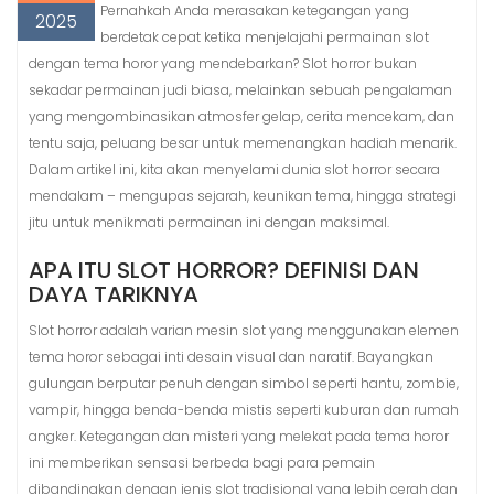
Pernahkah Anda merasakan ketegangan yang
2025
berdetak cepat ketika menjelajahi permainan slot
dengan tema horor yang mendebarkan? Slot horror bukan
sekadar permainan judi biasa, melainkan sebuah pengalaman
yang mengombinasikan atmosfer gelap, cerita mencekam, dan
tentu saja, peluang besar untuk memenangkan hadiah menarik.
Dalam artikel ini, kita akan menyelami dunia slot horror secara
mendalam – mengupas sejarah, keunikan tema, hingga strategi
jitu untuk menikmati permainan ini dengan maksimal.
APA ITU SLOT HORROR? DEFINISI DAN
DAYA TARIKNYA
Slot horror adalah varian mesin slot yang menggunakan elemen
tema horor sebagai inti desain visual dan naratif. Bayangkan
gulungan berputar penuh dengan simbol seperti hantu, zombie,
vampir, hingga benda-benda mistis seperti kuburan dan rumah
angker. Ketegangan dan misteri yang melekat pada tema horor
ini memberikan sensasi berbeda bagi para pemain
dibandingkan dengan jenis slot tradisional yang lebih cerah dan