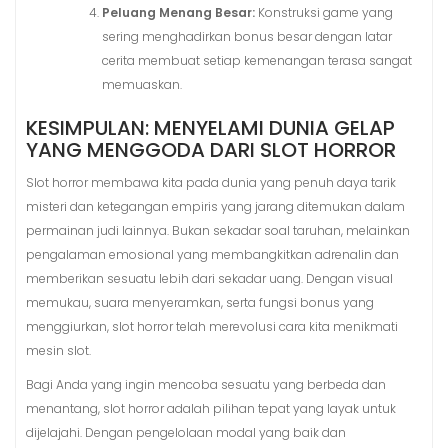
Peluang Menang Besar:
Konstruksi game yang
sering menghadirkan bonus besar dengan latar
cerita membuat setiap kemenangan terasa sangat
memuaskan.
KESIMPULAN: MENYELAMI DUNIA GELAP
YANG MENGGODA DARI SLOT HORROR
Slot horror membawa kita pada dunia yang penuh daya tarik
misteri dan ketegangan empiris yang jarang ditemukan dalam
permainan judi lainnya. Bukan sekadar soal taruhan, melainkan
pengalaman emosional yang membangkitkan adrenalin dan
memberikan sesuatu lebih dari sekadar uang. Dengan visual
memukau, suara menyeramkan, serta fungsi bonus yang
menggiurkan, slot horror telah merevolusi cara kita menikmati
mesin slot.
Bagi Anda yang ingin mencoba sesuatu yang berbeda dan
menantang, slot horror adalah pilihan tepat yang layak untuk
dijelajahi. Dengan pengelolaan modal yang baik dan