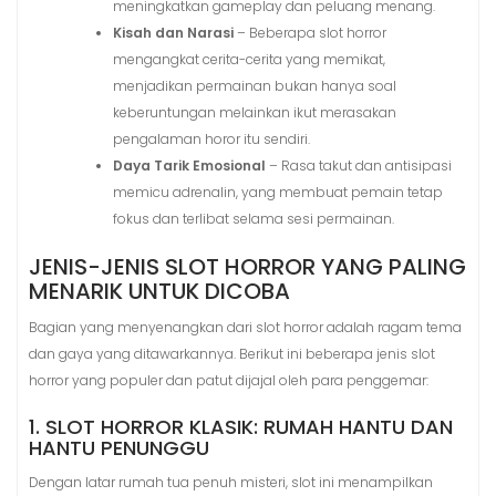
meningkatkan gameplay dan peluang menang.
Kisah dan Narasi
– Beberapa slot horror
mengangkat cerita-cerita yang memikat,
menjadikan permainan bukan hanya soal
keberuntungan melainkan ikut merasakan
pengalaman horor itu sendiri.
Daya Tarik Emosional
– Rasa takut dan antisipasi
memicu adrenalin, yang membuat pemain tetap
fokus dan terlibat selama sesi permainan.
JENIS-JENIS SLOT HORROR YANG PALING
MENARIK UNTUK DICOBA
Bagian yang menyenangkan dari slot horror adalah ragam tema
dan gaya yang ditawarkannya. Berikut ini beberapa jenis slot
horror yang populer dan patut dijajal oleh para penggemar:
1. SLOT HORROR KLASIK: RUMAH HANTU DAN
HANTU PENUNGGU
Dengan latar rumah tua penuh misteri, slot ini menampilkan