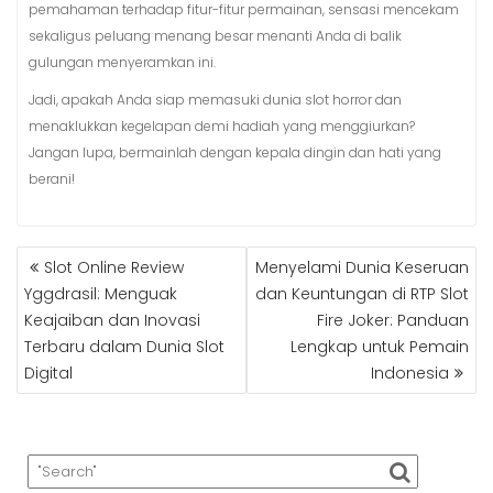
pemahaman terhadap fitur-fitur permainan, sensasi mencekam
sekaligus peluang menang besar menanti Anda di balik
gulungan menyeramkan ini.
Jadi, apakah Anda siap memasuki dunia slot horror dan
menaklukkan kegelapan demi hadiah yang menggiurkan?
Jangan lupa, bermainlah dengan kepala dingin dan hati yang
berani!
POST
Slot Online Review
Menyelami Dunia Keseruan
NAVIGATION
Yggdrasil: Menguak
dan Keuntungan di RTP Slot
Keajaiban dan Inovasi
Fire Joker: Panduan
Terbaru dalam Dunia Slot
Lengkap untuk Pemain
Digital
Indonesia