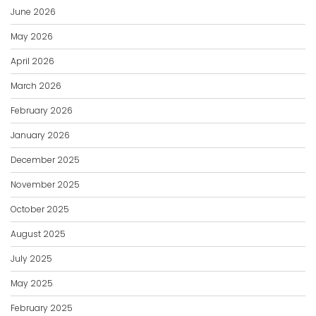
June 2026
May 2026
April 2026
March 2026
February 2026
January 2026
December 2025
November 2025
October 2025
August 2025
July 2025
May 2025
February 2025