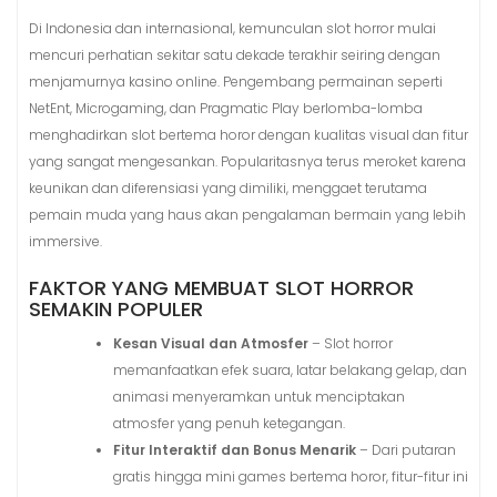
Di Indonesia dan internasional, kemunculan slot horror mulai
mencuri perhatian sekitar satu dekade terakhir seiring dengan
menjamurnya kasino online. Pengembang permainan seperti
NetEnt, Microgaming, dan Pragmatic Play berlomba-lomba
menghadirkan slot bertema horor dengan kualitas visual dan fitur
yang sangat mengesankan. Popularitasnya terus meroket karena
keunikan dan diferensiasi yang dimiliki, menggaet terutama
pemain muda yang haus akan pengalaman bermain yang lebih
immersive.
FAKTOR YANG MEMBUAT SLOT HORROR
SEMAKIN POPULER
Kesan Visual dan Atmosfer
– Slot horror
memanfaatkan efek suara, latar belakang gelap, dan
animasi menyeramkan untuk menciptakan
atmosfer yang penuh ketegangan.
Fitur Interaktif dan Bonus Menarik
– Dari putaran
gratis hingga mini games bertema horor, fitur-fitur ini