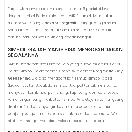
Target utamanya adalah mengisi semua 15 posisi di layar
dengan simbol Badak. Kalau berhasil? Selamat! Kamu akan
membawa pulang
Jackpot Progresif
tertinggi dari game ini.
Sensasi saat respin berputar dan melihat badak-badak itu
terkunci satu per satu bikin deg-degan banget!
SIMBOL GAJAH YANG BISA MENGGANDAKAN
SEGALANYA
Selain Badak, ada satu simbol lain yang punya peran krusial: si
Gajah. Simbol Gajah adalah simbol Wild dalam
Pragmatic Play
Great Rhino
. Dia bisa menggantikan semua simbol biasa
(kecuali Scatter Badak dan simbol Jackpot) untuk membantu
menyusun kombinasi pemenang. Tapi yang lebih seru, setiap
kemenangan yang melibatkan simbol Wild Gajah akan langsung
dikalikan 2x! Jadi, bayangin kalau kamu dapat kombinasi
panjang dengan melibatkan satu atau bahkan beberapa Wild,
nilai kemenangannya bisa meledak berkat multiplier ini.