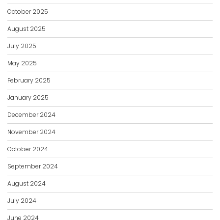
October 2025
August 2025
July 2025
May 2025
February 2025
January 2025
December 2024
November 2024
October 2024
September 2024
August 2024
July 2024
June 2024