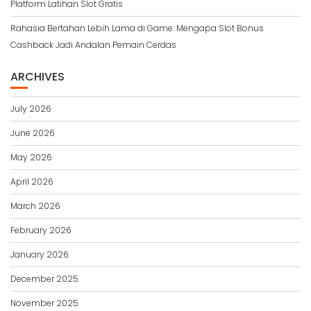
Platform Latihan Slot Gratis
Rahasia Bertahan Lebih Lama di Game: Mengapa Slot Bonus
Cashback Jadi Andalan Pemain Cerdas
ARCHIVES
July 2026
June 2026
May 2026
April 2026
March 2026
February 2026
January 2026
December 2025
November 2025