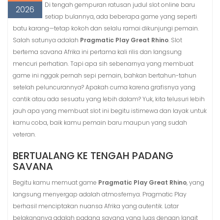
Di tengah gempuran ratusan judul slot online baru
2026
setiap bulannya, ada beberapa game yang seperti
batu karang—tetap kokoh dan selalu ramai dikunjungi pemain.
Salah satunya adalah
Pragmatic Play Great Rhino
. Slot
bertema savana Afrika ini pertama kali rilis dan langsung
mencuri perhatian. Tapi apa sih sebenarnya yang membuat
game ini nggak pernah sepi pemain, bahkan bertahun-tahun
setelah peluncurannya? Apakah cuma karena grafisnya yang
cantik atau ada sesuatu yang lebih dalam? Yuk, kita telusuri lebih
jauh apa yang membuat slot ini begitu istimewa dan layak untuk
kamu coba, baik kamu pemain baru maupun yang sudah
veteran.
BERTUALANG KE TENGAH PADANG
SAVANA
Begitu kamu memuat game
Pragmatic Play Great Rhino
, yang
langsung menyergap adalah atmosfernya. Pragmatic Play
berhasil menciptakan nuansa Afrika yang autentik. Latar
belakangnya adalah padang savana yang luas dengan langit