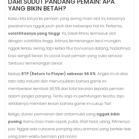
DARI SUDUT PANDANG PEMAIN: APA
YANG BIKIN BETAH?
Kalau kita tanya ke pemain yang sering main slot ini, biasanya
jawabannya nggak jauh-jauh dari beberapa hal ini. Pertama,
volatilitasnya yang tinggi
. Ya, Great Rhino termasuk slot
dengan volatilitas tinggi. Artinya, kemenangan kecil mungkin
nggak terlalu sering, tapi ketika fitur bonusnya datang, hadiahnya
bisa sangat besar. Ini cocok buat pemain yang suka sensasi
‘berburu’ kemenangan besar.
Kedua,
RTP (Return to Player) sebesar 96.5%
. Angka ini di atas
rata-rata industri dan menunjukkan bahwa game ini
memberikan kembali 96.5% dari total taruhan kepada pemain
dalam jangka panjang. Tentu saja ini perhitungan teoritis, tapi
setidaknya memberi kesan bahwa game ini cukup ‘fair’.
Ketiga, durasi permainan dan antarmuka yang
nggak bikin
pusing
. Kamu bisa main cepat, putar, lihat hasil, ulang. Ritmenya
pas. Nggak ada cutscene panjang atau animasi yang bertele-tele
yang bikin waktu bermain jadi molor.