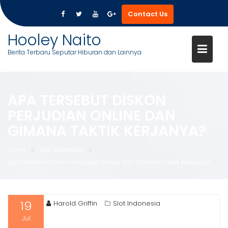
Contact Us
Skip
Hooley Naito
to
Berita Terbaru Seputar Hiburan dan Lainnya
content
APA TERSEBUT DISKON
PERJUDIAN ONLINE DAN
GIMANA TAKTIK KERJANYA?
Home
Slot Indonesia
Apa tersebut Diskon Perjudian Online dan Gimana Taktik Kerjanya?
19
Harold Griffin
Slot Indonesia
Jul