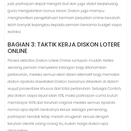
judi, partisipan dapat mengirit duit dan juga stabil berpeluang
guna mengalahkan bonus besar. Diskon juga mampu
menghasilkan pengetahuan bermain perjudian online berubah
lebih banyak terjangkau kepada pemain bersama budget siapa
restriksi.
BAGIAN 3: TAKTIK KERJA DISKON LOTERE
ONLINE
Proses aktivitas Diskon Lotere Online lumayan mudah. Ketika
seorang pemain menyeleksi bilangan bagi ditanamkan
pertaruhan, mereka semua akan diberi alternatif bagi memakai
diskon apabila disediakan.Diskon biasanya diberikan di dalam
wujud prosentase khusus dari total pertaruhan. Sebagai Contoh,
jika diskon siapa dijual ialah 10%, maka partisipan cuma butuh
membayar 90% dari taruhan original mereka semua. Apabila
nomor apa dipilih berikutnya keluar sebagai pemenang,
partisipan hendak tetap meraih anugerah sesuai dengan
taruhan otentik orang-orang itu, bukan harga diskon apa
dibayarkan.