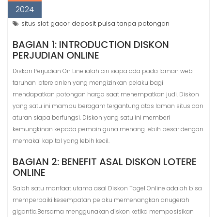
2024
situs slot gacor deposit pulsa tanpa potongan
BAGIAN 1: INTRODUCTION DISKON
PERJUDIAN ONLINE
Diskon Perjudian On Line ialah ciri siapa ada pada laman web
taruhan lotere onlen yang mengizinkan pelaku bagi
mendapatkan potongan harga saat menempatkan judi. Diskon
yang satu ini mampu beragam tergantung atas laman situs dan
aturan siapa berfungsi. Diskon yang satu ini memberi
kemungkinan kepada pemain guna menang lebih besar dengan
memakai kapital yang lebih kecil.
BAGIAN 2: BENEFIT ASAL DISKON LOTERE
ONLINE
Salah satu manfaat utama asal Diskon Togel Online adalah bisa
memperbaiki kesempatan pelaku memenangkan anugerah
gigantic.Bersama menggunakan diskon ketika memposisikan