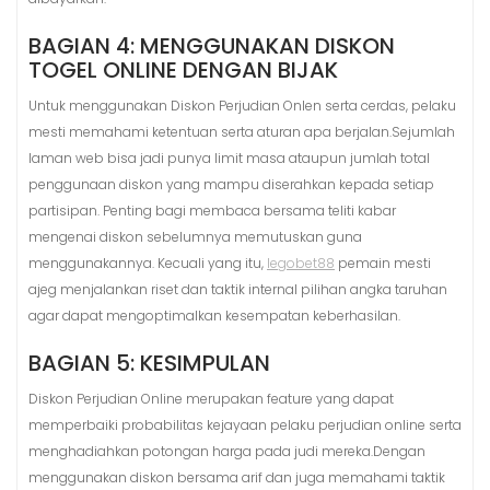
BAGIAN 4: MENGGUNAKAN DISKON
TOGEL ONLINE DENGAN BIJAK
Untuk menggunakan Diskon Perjudian Onlen serta cerdas, pelaku
mesti memahami ketentuan serta aturan apa berjalan.Sejumlah
laman web bisa jadi punya limit masa ataupun jumlah total
penggunaan diskon yang mampu diserahkan kepada setiap
partisipan. Penting bagi membaca bersama teliti kabar
mengenai diskon sebelumnya memutuskan guna
menggunakannya. Kecuali yang itu,
legobet88
pemain mesti
ajeg menjalankan riset dan taktik internal pilihan angka taruhan
agar dapat mengoptimalkan kesempatan keberhasilan.
BAGIAN 5: KESIMPULAN
Diskon Perjudian Online merupakan feature yang dapat
memperbaiki probabilitas kejayaan pelaku perjudian online serta
menghadiahkan potongan harga pada judi mereka.Dengan
menggunakan diskon bersama arif dan juga memahami taktik