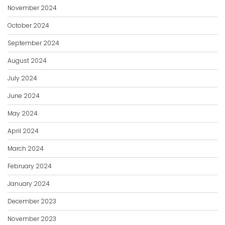
November 2024
October 2024
September 2024
August 2024
July 2024
June 2024
May 2024
April 2024
March 2024
February 2024
January 2024
December 2023
November 2023