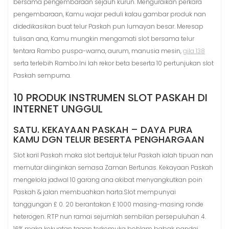
bersama pengembaraan sejauh kurun. Menguraikan perkara
pengembaraan, Kamu wajar peduli kalau gambar produk nan
didedikasikan buat telur Paskah pun lumayan besar. Meresap
tulisan ana, Kamu mungkin mengamati slot bersama telur
tentara Rambo puspa-warna, aurum, manusia mesin,
gila 138
serta terlebih Rambo.Ini lah rekor beta beserta 10 pertunjukan slot
Paskah sempurna.
10 PRODUK INSTRUMEN SLOT PASKAH DI
INTERNET UNGGUL
SATU. KEKAYAAN PASKAH – DAYA PURA
KAMU DGN TELUR BESERTA PENGHARGAAN
Slot karil Paskah maka slot bertajuk telur Paskah ialah tipuan nan
memutar diinginkan semasa Zaman Bertunas. Kekayaan Paskah
mengelola jadwal 10 garang ana akibat menyangkutkan poin
Paskah & jalan membuahkan harta.Slot mempunyai
tanggungan £ 0. 20 berantakan £ 1000 masing-masing ronde
heterogen. RTP nun ramai sejumlah sembilan persepuluhan 4.
16% maka kekuatan tagan terkemuka bohlam babak pandai