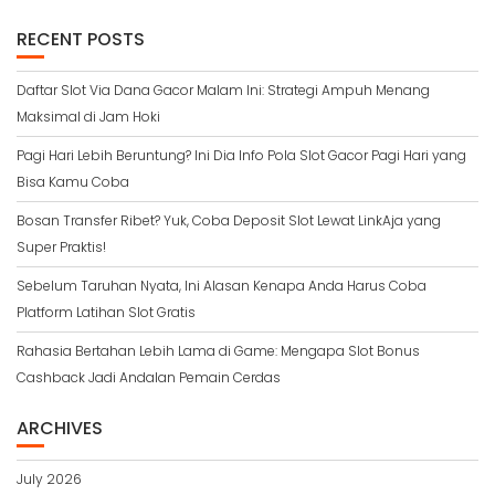
RECENT POSTS
Daftar Slot Via Dana Gacor Malam Ini: Strategi Ampuh Menang
Maksimal di Jam Hoki
Pagi Hari Lebih Beruntung? Ini Dia Info Pola Slot Gacor Pagi Hari yang
Bisa Kamu Coba
Bosan Transfer Ribet? Yuk, Coba Deposit Slot Lewat LinkAja yang
Super Praktis!
Sebelum Taruhan Nyata, Ini Alasan Kenapa Anda Harus Coba
Platform Latihan Slot Gratis
Rahasia Bertahan Lebih Lama di Game: Mengapa Slot Bonus
Cashback Jadi Andalan Pemain Cerdas
ARCHIVES
July 2026