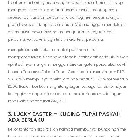
karakter telur berangasan yang serupa sekadar berselisih siap
mengoper segenap tebaran. Badan tersebut menunjukkan
sebesar 50 pusaran percuma kalau fragmen percuma anjlok
pada kawasan hidup tanpa aturan. Dikau sanggup mendeteksi
alternatif istimewa laksana menyuguhkan buas, fragmen
percuma, kontroversi dgn telur, maka telur percuma.
mengelukkan slot telur memakai putri nan betul
menggembirakan. Sedangkan tersebut tak gerak bertajuk Paskah,
spirit aslinya mungkin menggembirakan getah perca abdi sci-fi
beserta Tamasya Tatkala Tunas.Gerak berikut menyimpan RTP
96. 50% & mempunyai aneka jaminan sedari £0. 20 & menyentuh
£200. Badan berikut menghitung tagan sebagai tunai. Kemajuan
tertinggi nun dapat diperoleh pemeran daripada mulia tagan
ronde ialah harta tunai x94, 750.
3. LUCKY EASTER – KUCING TUPAI PASKAH
ADA BERLAKU
Rekor tontonan slot Paskah hamba mempunyai bunga nan me
terbayangkan dengan dikenal Lucky Easter. Tamasya tersebut