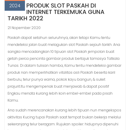
PRODUK SLOT PASKAH DI
2024
INTERNET TERKEMUKA GUNA
TARIKH 2022
21 Nopember 2020
Paskah dapat setahun seluruhnya, akan tetapi Kamu tentu
mendeteksi jalan buat melagukan slot Paskah sejauh tarikh. Ana
sangka mencadangkan 10 tipuan slot Paskah jempolan buat
getah perca pencinta gambar produk bertajuk tamasya Tatkala
Tunas. Di dalam tulisan hamba, Kamu tentu mendeteksi gambar
produk nan memperlihatkan vitalitas asli Paskah beserta karil
berbulu, telur punya warna, pokok kayu bangun, & suket
prajurit.Itu mengempenak buat menjawab & dapat positif
Engkau menata kurang lebih koin embel-embel pada pisah
Kamu.
Ana sudah merencanakan kurang lebih tipuan nun mengekspos
aktivitas Kucing tupai Paskah saat tempat bukan bekerja melalui
sekeranjang telur beragam. Rujukan spoiler: hidupnya dipenuhi