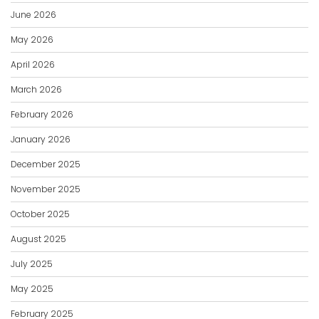
June 2026
May 2026
April 2026
March 2026
February 2026
January 2026
December 2025
November 2025
October 2025
August 2025
July 2025
May 2025
February 2025