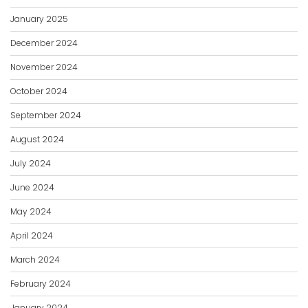
January 2025
December 2024
November 2024
October 2024
September 2024
August 2024
July 2024
June 2024
May 2024
April 2024
March 2024
February 2024
January 2024