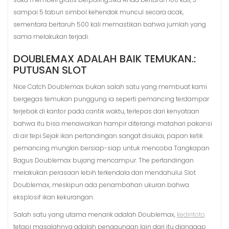
sampai 5 taburi simbol kehendak muncul secara acak,
sementara bertaruh 500 kali memastikan bahwa jumlah yang
sama melakukan terjadi.
DOUBLEMAX ADALAH BAIK TEMUKAN.:
PUTUSAN SLOT
Nice Catch Doublemax bukan salah satu yang membuat kami
bergegas temukan punggung ia seperti pemancing terdampar
terjebak di kantor pada cantik waktu, terlepas dari kenyataan
bahwa itu bisa menawarkan hampir diterangi matahari pakansi
di air tepi.Sejak ikan pertandingan sangat disukai, papan ketik
pemancing mungkin bersiap-siap untuk mencoba Tangkapan
Bagus Doublemax bujang mencampur. The pertandingan
melakukan perasaan lebih terkendala dari mendahului Slot
Doublemax, meskipun ada penambahan ukuran bahwa
eksplosif ikan kekurangan.
Salah satu yang utama menarik adalah Doublemax,
kediritoto
tetapi masalahnya adalah penggunaan lain dari itu dianggap