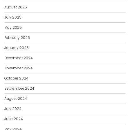
August 2025
July 2025
May 2025
February 2025
January 2025
December 2024
November 2024
October 2024
September 2024
August 2024
July 2024
June 2024
May 2024