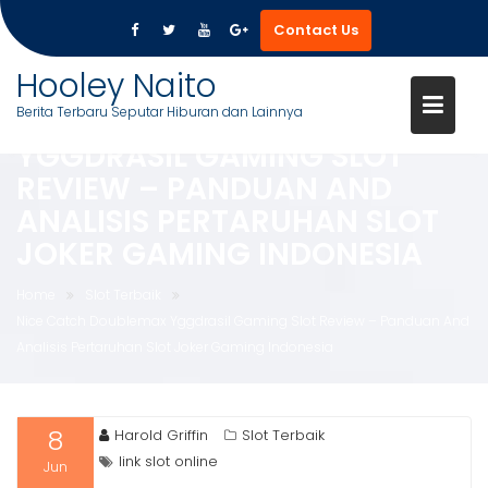
Contact Us
Skip
Hooley Naito
to
Berita Terbaru Seputar Hiburan dan Lainnya
NICE CATCH DOUBLEMAX
content
YGGDRASIL GAMING SLOT
REVIEW – PANDUAN AND
ANALISIS PERTARUHAN SLOT
JOKER GAMING INDONESIA
Home
Slot Terbaik
Nice Catch Doublemax Yggdrasil Gaming Slot Review – Panduan And
Analisis Pertaruhan Slot Joker Gaming Indonesia
8
Harold Griffin
Slot Terbaik
link slot online
Jun