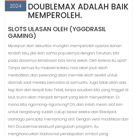
DOUBLEMAX ADALAH BAIK
2024
MEMPEROLEH.
SLOTS ULASAN OLEH (YGGDRASIL
GAMING)
Meskipun ikan sekuritas mungkin memperoleh operasi kanan
rendah lalu, jika ikan sama populernya dengan Taruhan, kita
pada dasarnya kehabisan bas lama sekali. Oleh karena itu apa?
Tanpa semua itu makarel koleksi, nasi akan jauh lebih
melibatkan, dan perenang akan memiliki lebih sedikit untuk
diamati saat mereka berosilasi di samudra. Juga tidak akan ada
lagi ikan dan keripik toko.Tidak, tanpa saudara kita yang tinggal di
laut, bumi akan menjadi tempat yang lebih menyedihkan. Di
mana kita, ngomong-ngomong? Oh, dan inilah mesin slot lain
untuk bergabung sudah cukup besar seleksi dari Blackjack
olahraga pencipta: memancing slot. Dengan versi modifikasi dari
film Doublemax eksklusif pengubah program, itu
menghancurkan tradisional pendapatan simbol yang