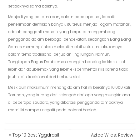
setidaknya sama baiknya.
Menjadi yang pertama dan, dalam beberapa hal, terbaik
penerimaan demikian banyak, itu terus menjadi logam matahari.
adalah pengganti menarik yang berputar mengembang
pengganda dalam berbagai pendekatan, sedangkan Bang Bang
Games memungkinkan mekanik mobil untuk melakukannya
dalam tema tradisional perjudian lingkungan. Namun,
Tangkapan Bagus Doublemax mungkin banding ke klasik slot
lebih dari doublemax yang lebih eksperimental rilis karena tidak
jauh lebih tradisional dari berburu slot.
Meskipun maksimum menang dalam hal ini beratnya 10.000 kali
Taruhan, yang kurang dari setengah dari apa yang mungkin ada
di beberapa saudara, yang dibatasi pengganda tampaknya
memiliki dampak negatif pada potensi hadiah.
POST
Top 10 Best Yggdrasil
Aztec Wilds: Review
NAVIGATION