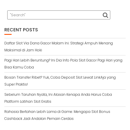
RECENT POSTS
Daftar Slot Via Dana Gacor Malam Ini: Strategi Ampuh Menang
Maksimal di Jam Hoki
Pagi Hari Lebih Beruntung? Ini Dia Info Pola Slot Gacor Pagi Hari yang
Bisa Kamu Coba
Bosan Transfer Ribet? Yuk, Coba Deposit Slot Lewat LinkAja yang
Super Praktis!
Sebelum Taruhan Nyata, Ini Alasan Kenapa Anda Harus Coba
Platform Latihan Slot Gratis
Rahasia Bertahan Lebih Lama di Game: Mengapa Slot Bonus
Cashback Jadi Andalan Pemain Cerdas