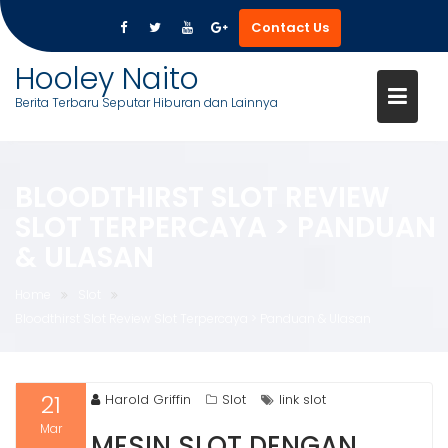
Contact Us
Skip
Hooley Naito
to
Berita Terbaru Seputar Hiburan dan Lainnya
content
BLOODTHIRST SLOT REVIEW
SLOT TERPERCAYA > PANDUAN
& ULASAN
Home
Slot
Bloodthirst Slot Review Slot Terpercaya > Panduan & Ulasan
21
Harold Griffin
Slot
link slot
Mar
MESIN SLOT DENGAN