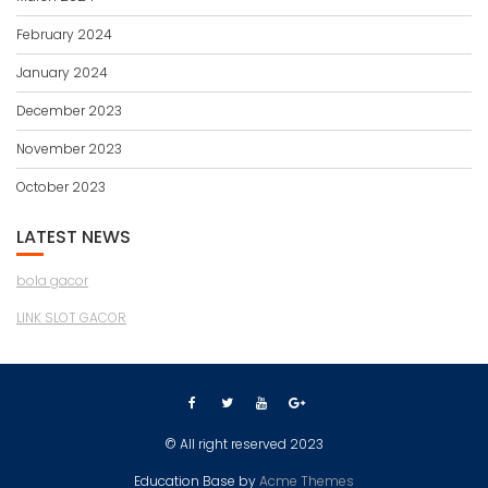
February 2024
January 2024
December 2023
November 2023
October 2023
LATEST NEWS
bola gacor
LINK SLOT GACOR
© All right reserved 2023
Education Base by
Acme Themes