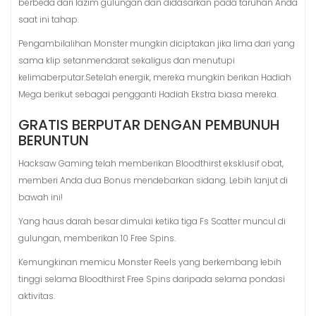
berbeda dari lazim gulungan dan didasarkan pada taruhan Anda
saat ini tahap.
Pengambilalihan Monster mungkin diciptakan jika lima dari yang
sama klip setanmendarat sekaligus dan menutupi
kelimaberputar.Setelah energik, mereka mungkin berikan Hadiah
Mega berikut sebagai pengganti Hadiah Ekstra biasa mereka.
GRATIS BERPUTAR DENGAN PEMBUNUH
BERUNTUN
Hacksaw Gaming telah memberikan Bloodthirst eksklusif obat,
memberi Anda dua Bonus mendebarkan sidang. Lebih lanjut di
bawah ini!
Yang haus darah besar dimulai ketika tiga Fs Scatter muncul di
gulungan, memberikan 10 Free Spins.
Kemungkinan memicu Monster Reels yang berkembang lebih
tinggi selama Bloodthirst Free Spins daripada selama pondasi
aktivitas.