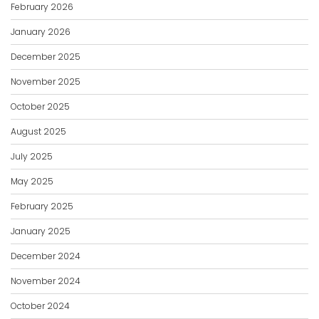
February 2026
January 2026
December 2025
November 2025
October 2025
August 2025
July 2025
May 2025
February 2025
January 2025
December 2024
November 2024
October 2024