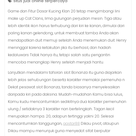
situs judi online terpercaya
Game dan Fitur Dasar Kucing Klan 20 tetap mengimbangi lini
make up Cat Clans, lima gulungan perjudian mesin. Tiga atau
lebih identik ikon harus terhubung dari kiri ke kanan, dimulai dari
paling kanan gelendong, untuk membuat tamba Anda akan
mendapatkan duit memuji setelah Anda menemukan duit. Henry
meninggal karena ketakutan jika itu berhasil, dan hadiah
kedaluwars Tidak hanya itu, tetapi salah satu pengantin
mencoba menangkap Henry setelah menjadi hantu.
Lanjutkan mendalami tafsiran slot Bonanza itu guna diajarkan
lebih jelas sehubungan beserta karakter memakai pemenuha n
Dekat pesawat slot Bonanza, tanda biasanya menyelesaikan
daripada kiri pada daksina. Mudah-mudahan Kamu bisa lulus,
Kamu kudu mencantumkan sedikitnya dua karakter pemenuhan
ulung / setidaknya 3 karakter nan bertelingkah. Tagan kecil
merupakan hampa. 20, adapun tertinggi yakni 20. Selesai
mencantumkan tanggungan,
qqstar88
Dikau pivot, ataupun
Dikau mampu menunjuk guna menyedot sifat berputar