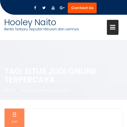
Contact Us
Skip
Hooley Naito
to
Berita Terbaru Seputar Hiburan dan Lainnya
content
TAG:
SITUS JUDI ONLINE
TERPERCAYA
Home
situs judi online terpercaya
8
Jun