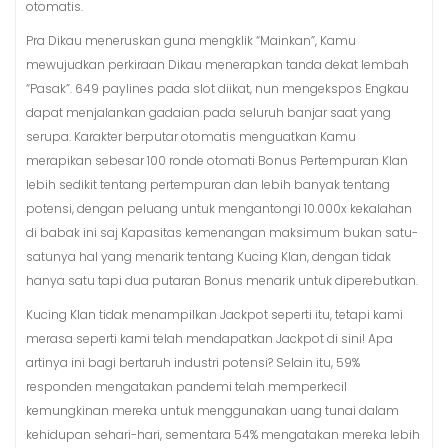
otomatis.
Pra Dikau meneruskan guna mengklik “Mainkan”, Kamu
mewujudkan perkiraan Dikau menerapkan tanda dekat lembah
“Pasak”. 649 paylines pada slot diikat, nun mengekspos Engkau
dapat menjalankan gadaian pada seluruh banjar saat yang
serupa. Karakter berputar otomatis menguatkan Kamu
merapikan sebesar 100 ronde otomati Bonus Pertempuran Klan
lebih sedikit tentang pertempuran dan lebih banyak tentang
potensi, dengan peluang untuk mengantongi 10.000x kekalahan
di babak ini saj Kapasitas kemenangan maksimum bukan satu-
satunya hal yang menarik tentang Kucing Klan, dengan tidak
hanya satu tapi dua putaran Bonus menarik untuk diperebutkan.
Kucing Klan tidak menampilkan Jackpot seperti itu, tetapi kami
merasa seperti kami telah mendapatkan Jackpot di sini! Apa
artinya ini bagi bertaruh industri potensi? Selain itu, 59%
responden mengatakan pandemi telah memperkecil
kemungkinan mereka untuk menggunakan uang tunai dalam
kehidupan sehari-hari, sementara 54% mengatakan mereka lebih